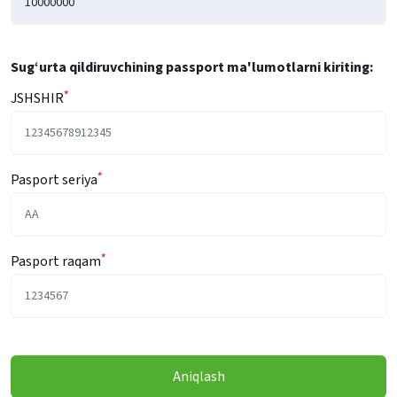
Sug‘urta qildiruvchining passport ma'lumotlarni kiriting:
*
JSHSHIR
*
Pasport seriya
*
Pasport raqam
Aniqlash