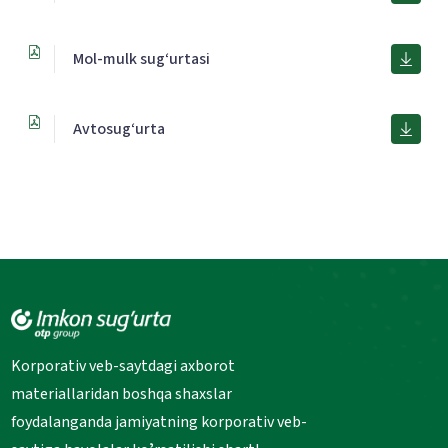
Mol-mulk sug‘urtasi
Avtosug‘urta
Korporativ veb-saytdagi axborot
materiallaridan boshqa shaxslar
foydalanganda jamiyatning korporativ veb-