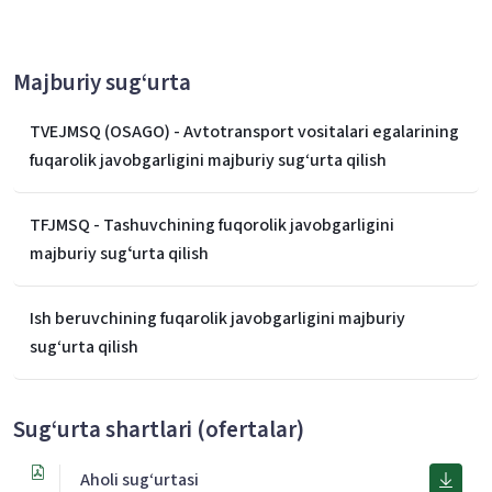
Majburiy sug‘urta
TVEJMSQ (OSAGO) - Avtotransport vositalari egalarining
fuqarolik javobgarligini majburiy sug‘urta qilish
TFJMSQ - Tashuvchining fuqorolik javobgarligini
majburiy sugʻurta qilish
Ish beruvchining fuqarolik javobgarligini majburiy
sug‘urta qilish
Sug‘urta shartlari (ofertalar)
Aholi sug‘urtasi