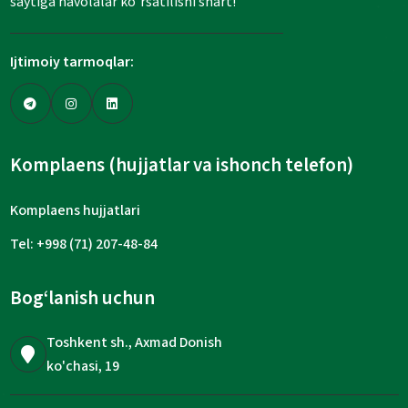
saytiga havolalar koʼrsatilishi shart!
Ijtimoiy tarmoqlar:
Komplaens (hujjatlar va ishonch telefon)
Komplaens hujjatlari
Tel: +998 (71) 207-48-84
Bog‘lanish uchun
Toshkent sh., Axmad Donish
ko'chasi, 19