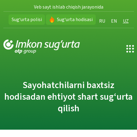
Veb sayt ishlab chiqish jarayonida
Sug‘urta polisi
Sug‘urta hodisasi
RU
EN
UZ
Sayohatchilarni baxtsiz
Sayohatchilarni baxtsiz
Sayohatchilarni baxtsiz
hodisadan ehtiyot shart sug‘urta
hodisadan ehtiyot shart sug‘urta
hodisadan ehtiyot shart sug‘urta
qilish
qilish
qilish