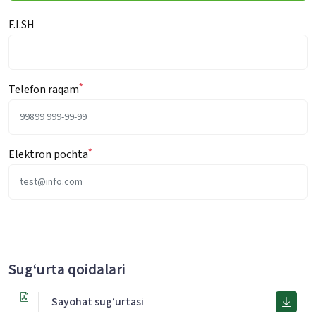
F.I.SH
*
Telefon raqam
*
Elektron pochta
Sug‘urta qoidalari
Sayohat sug‘urtasi